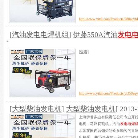
http://www.yitdl.com/Products/280acyfd
[
汽油发电电焊机组
]
伊藤350A汽油
发电
]
[查看]
http://www.yitdl.com/Products/yt350aqy
[
大型柴油发电机
]
大型柴油发电机
[ 2013-
上海伊誊实业有限责任公司专业开
电机，马路切割机，汽油
发电电焊
水泵在国内营销受到众多顾客的青
所接受，并迅速占领一部分市场份