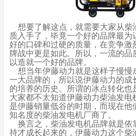
想要了解这点，就需要大家从柴
质
入手了，毕竟一个好的品牌最为
好的口碑和过硬的质量
，在竞争激
牌战中更是如此。所以，一流的品
以造就一个
好的
品牌
。
想当年伊藤动力就是这样子慢慢
一大
品牌的，所以说伊藤动力的成
的
培养的历史
。所谓的冰点转化也
大家都不太
知道伊藤动力柴油发电
是伊藤
销量低谷的
时期
，而现在他
知名度
的柴油发电机
厂商了
。
换言之，柴油发电机品牌就是依
持才成长起来的，伊藤动力这个柴