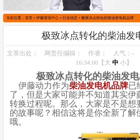
当前位置：
首页
»
伊藤资讯中心
»
行业动态
»
极致冰点转化的柴油发电机品牌
极致冰点转化的柴油发
文章出处：
网责任编辑：
作者：
人气：
-
16:34:00【
大
中
小
】
极致冰点转化的柴油发电
伊藤动力作为
柴油发电机品牌
已
了，但是大家可能并不知道其实伊
转换过程呢。那么，大家是不是想
的故事呢？相信这将是你全新了解
哦。