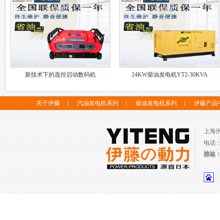
新技术下的遥控启动数码机
24KW柴油发电机YT2-30KVA
关于伊藤
|
汽油发电机系列
|
柴油发电机系列
|
伊藤产品
上海
电话
地址
邮箱：c