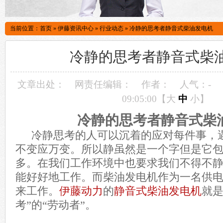
当前位置：
首页
»
伊藤资讯中心
»
行业动态
»
冷静的思考者静音式柴油发电机
冷静的思考者静音式柴
文章出处：
网责任编辑：
作者：
人气：
-
09:05:00【
大
中
小
】
冷静的思考者静音式柴
冷静思考的人可以沉着的应对每件事，
不变应万变。所以静虽然是一个字但是它
多。在我们工作环境中也要求我们不得不
能好好地工作。而柴油发电机作为一名供
来工作。
伊藤动力
的
静音式柴油发电机
就是
考”的“劳动者”。