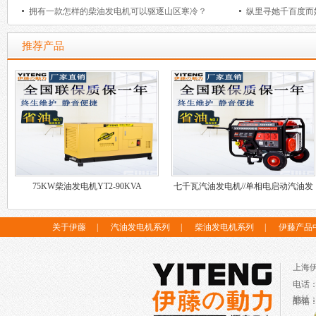
拥有一款怎样的柴油发电机可以驱逐山区寒冷？
纵里寻她千百度而
推荐产品
75KW柴油发电机YT2-90KVA
七千瓦汽油发电机//单相电启动汽油发
电机//便移式汽油发电机
关于伊藤
|
汽油发电机系列
|
柴油发电机系列
|
伊藤产品
上海
电话
地址
邮箱：c