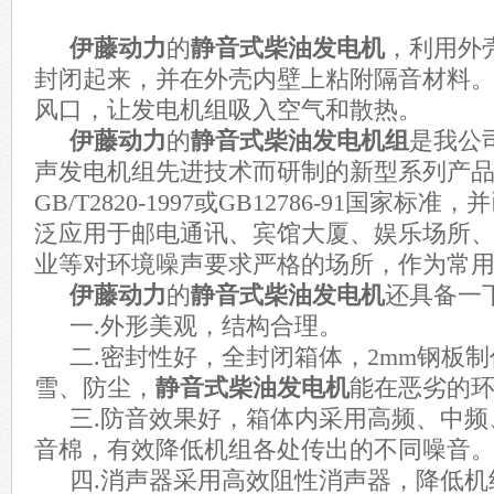
伊藤动力
的
静音式柴油发电机
，
利用外
封闭起来，并在外壳内壁上粘附隔音材料
风口，让发电机组吸入空气和散热。
伊藤动力
的
静音式柴油发电机组
是我公
声发电机组先进技术而研制的新型系列产
GB/T2820-1997
或
GB12786-91
国家标准，并
泛应用于邮电通讯、宾馆大厦、娱乐场所
业等对环境噪声要求严格的场所，作为常
伊藤动力
的
静音式柴油发电机
还具备一
一.
外形美观，结构合理。
二.
密封性好，全封闭箱体，
2mm
钢板制
雪、防尘，
静音式柴油发电机
能在恶劣的
三.
防音效果好，箱体内采用高频、中频
音棉，有效降低机组各处传出的不同噪音
四.
消声器采用高效阻性消声器，降低机