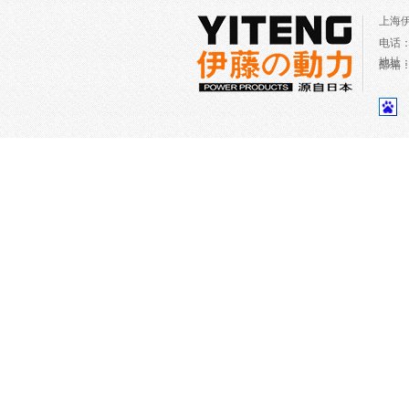
上海
电话
地址
邮箱：c