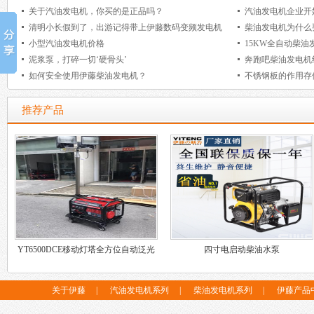
关于汽油发电机，你买的是正品吗？
汽油发电机企业开
清明小长假到了，出游记得带上伊藤数码变频发电机
柴油发电机为什么
小型汽油发电机价格
15KW全自动柴油
泥浆泵，打碎一切‘硬骨头’
奔跑吧柴油发电机
如何安全使用伊藤柴油发电机？
不锈钢板的作用存
推荐产品
YT6500DCE移动灯塔全方位自动泛光
四寸电启动柴油水泵
工作灯
关于伊藤
|
汽油发电机系列
|
柴油发电机系列
|
伊藤产品