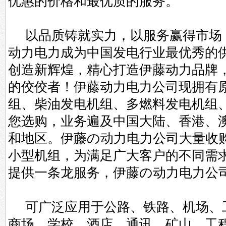
优惠的价格和最优质的服务。
以品质铸就实力，以服务赢得市场
动力电力成为中国发电行业最优秀的
创造新辉煌，精心打造伊藤动力品牌
的佼佼者！伊藤动力电力公司现拥有
组、柴油发电机组、多燃料发电机组
您选购，业务遍及中国大陆、香港、
和地区。伊藤の动力电力公司大量收
小型机组，为满足广大客户的不同需
提供一条龙服务，伊藤の动力电力公
可广泛应用于公路、铁路、机场、
商场、学校、酒店、通讯、矿山、工