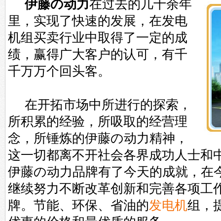
伊藤の动力
在过去的几十余年
里，实现了快速的发展，在发电
机组买卖行业中取得了一定的成
绩，赢得广大客户的认可，有千
千万万个回头客。
在开拓市场中所进行的探索，
所积累的经验，所吸取的经营理
念，所锤炼的伊藤の动力精神，
这一切都离不开社会各界成功人士和
伊藤の动力品牌有了今天的成就，在
继续努力不断改革创新和完善各项工
牌。节能、环保、省油的
发电机
组，