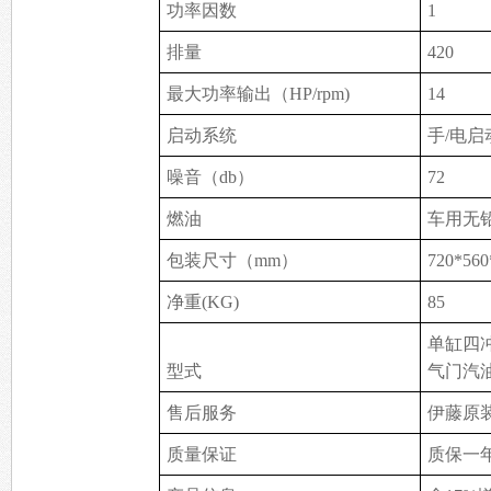
功率因数
1
排量
420
最大功率输出（HP/rpm)
14
启动系统
手/电启
噪音（db）
72
燃油
车用无
包装尺寸（mm）
720*560
净重(KG)
85
单缸四
型式
气门汽
售后服务
伊藤原
质量保证
质保一