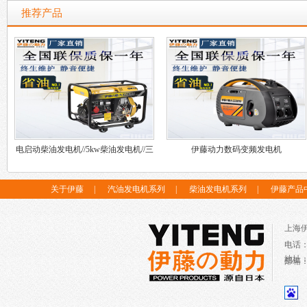
推荐产品
电启动柴油发电机//5kw柴油发电机//三
伊藤动力数码变频发电机
相柴油发电机
关于伊藤
|
汽油发电机系列
|
柴油发电机系列
|
伊藤产品
上海
电话
地址
邮箱：c