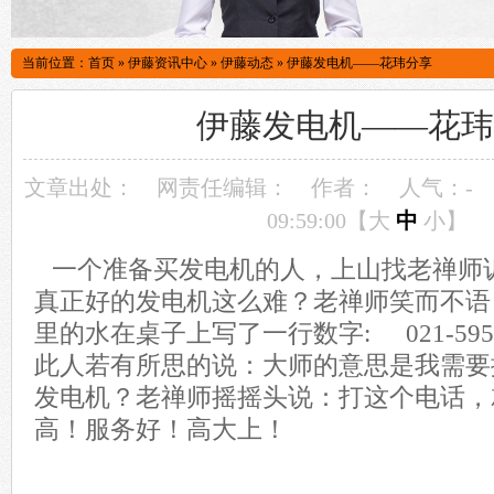
当前位置：
首页
»
伊藤资讯中心
»
伊藤动态
»
伊藤发电机——花玮分享
伊藤发电机——花玮
文章出处：
网责任编辑：
作者：
人气：
-
09:59:00【
大
中
小
】
一个准备买发电机的人，上山找老禅师
真正好的发电机这么难？老禅师笑而不语
里的水在桌子上写了一行数字: 021-595079
此人若有所思的说：大师的意思是我需要
发电机？老禅师摇摇头说：打这个电话，
高！服务好！高大上！